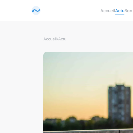
Accueil
Actu
Bon
Accueil
›
Actu