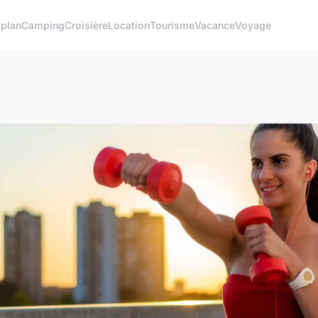
 plan
Camping
Croisière
Location
Tourisme
Vacance
Voyage