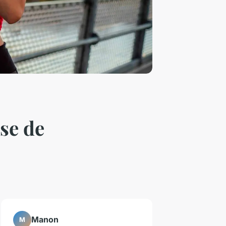
se de
Manon
M